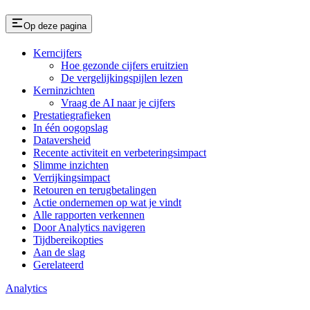
Op deze pagina
Kerncijfers
Hoe gezonde cijfers eruitzien
De vergelijkingspijlen lezen
Kerninzichten
Vraag de AI naar je cijfers
Prestatiegrafieken
In één oogopslag
Dataversheid
Recente activiteit en verbeteringsimpact
Slimme inzichten
Verrijkingsimpact
Retouren en terugbetalingen
Actie ondernemen op wat je vindt
Alle rapporten verkennen
Door Analytics navigeren
Tijdbereikopties
Aan de slag
Gerelateerd
Analytics