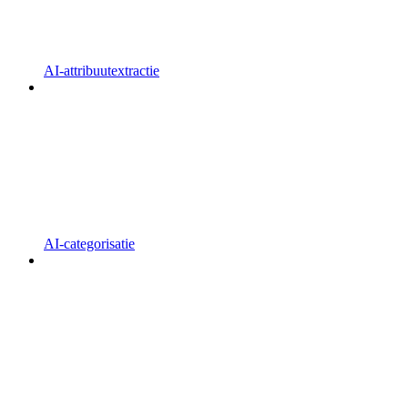
AI-attribuutextractie
AI-categorisatie