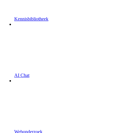
Kennisbibliotheek
AI Chat
Webonderzoek