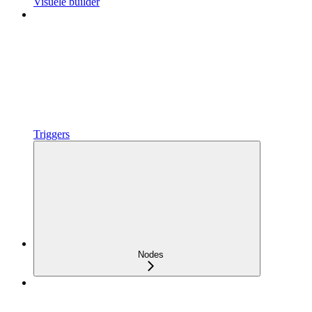
Visuele builder
Triggers
Nodes