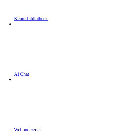
Kennisbibliotheek
AI Chat
Webonderzoek