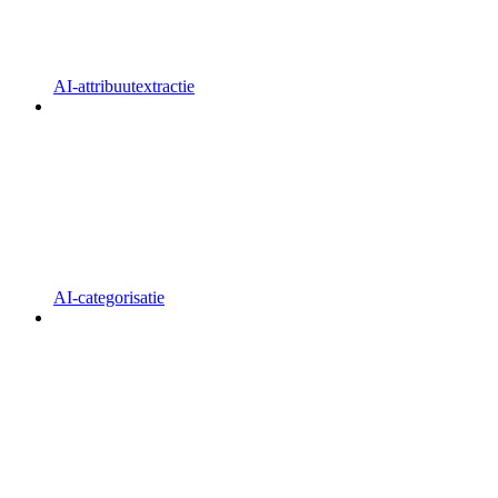
AI-attribuutextractie
AI-categorisatie