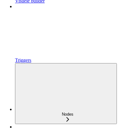
Visuele builder
Triggers
Nodes