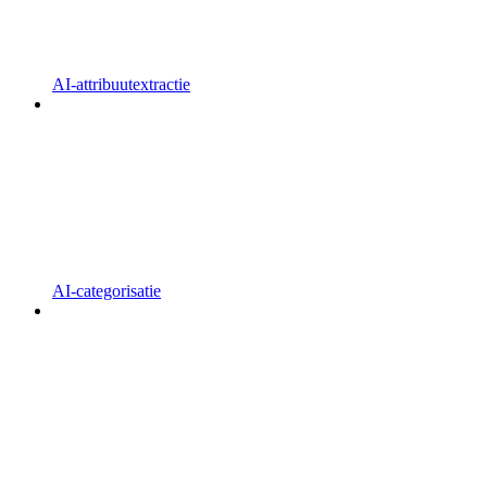
AI-attribuutextractie
AI-categorisatie