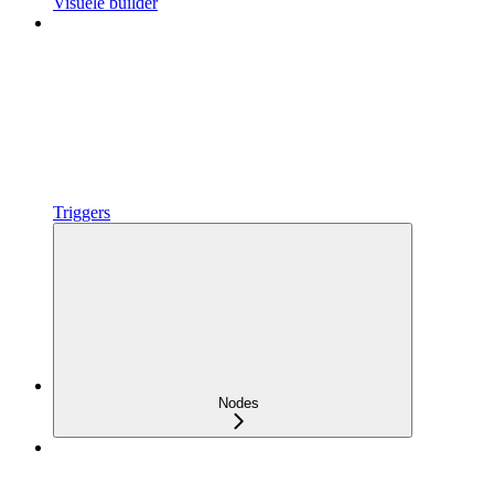
Visuele builder
Triggers
Nodes