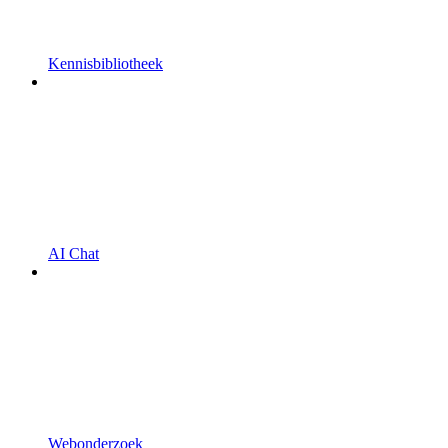
Kennisbibliotheek
AI Chat
Webonderzoek