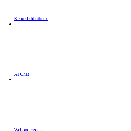
Kennisbibliotheek
AI Chat
Webonderzoek