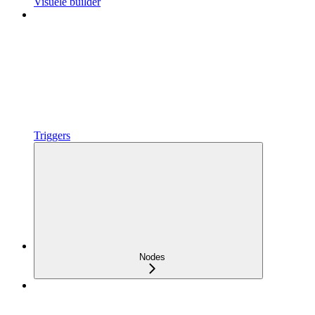
Visuele builder
Triggers
Nodes