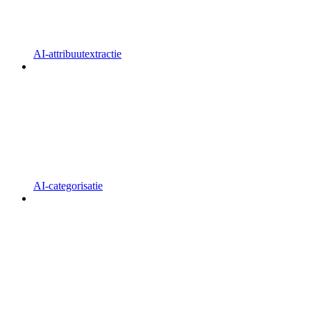
AI-attribuutextractie
AI-categorisatie