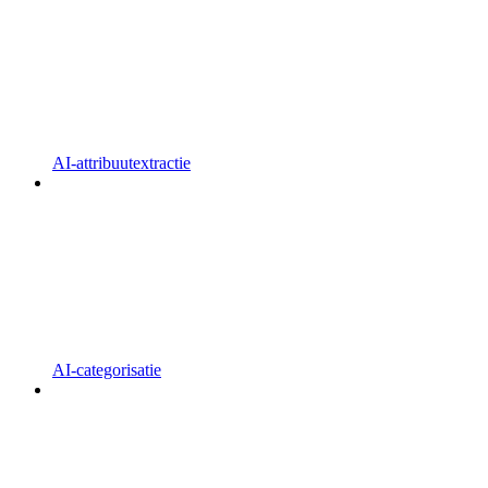
AI-attribuutextractie
AI-categorisatie