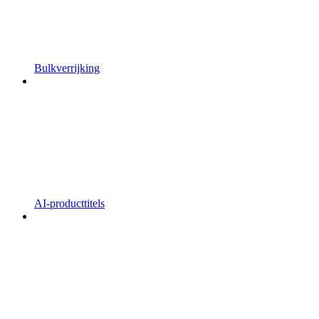
Bulkverrijking
AI-producttitels