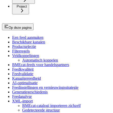
Project
Op deze pagina
Een feed aanmaken
Beschikbare kanalen
Productselectie
Filterregels
Veldkoppelingen
Automatisch koppelen
BMEcat-feeds voor handelspartners
Feedkwaliteit
Feedvalidatie
Kanaalgereedheid
AI-optimalisatie
Feedinstellingen en vernieuwingsstrategie
Generatiegeschiedenis
Feedanalyse
XML-import
BMEcat-catalogi importeren zichzelf
Gedetecteerde structuur