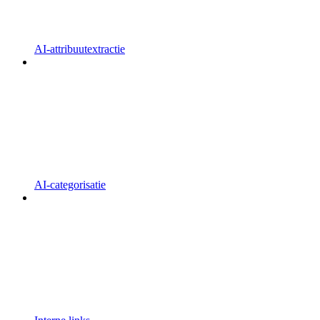
AI-attribuutextractie
AI-categorisatie