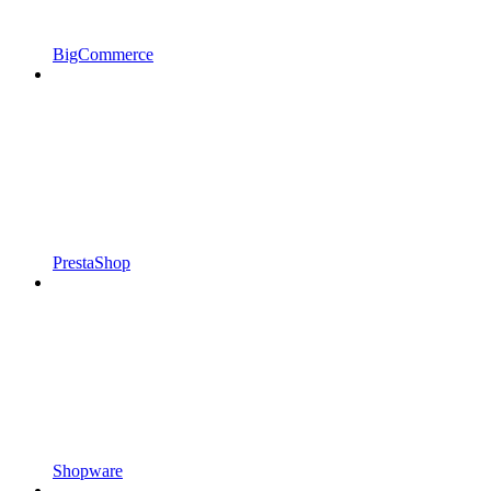
BigCommerce
PrestaShop
Shopware