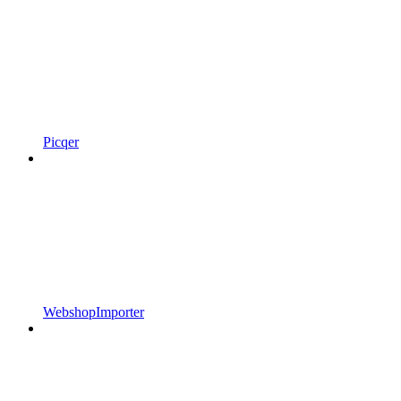
Picqer
WebshopImporter