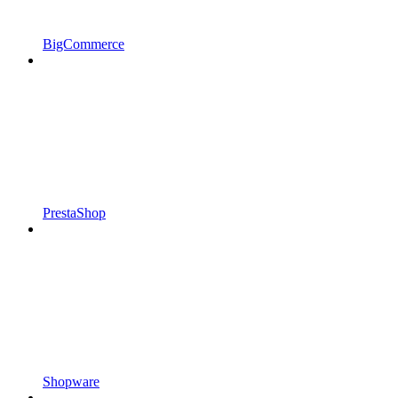
BigCommerce
PrestaShop
Shopware