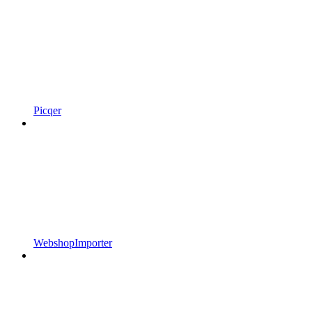
Picqer
WebshopImporter