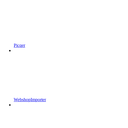
Picqer
WebshopImporter