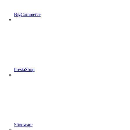
BigCommerce
PrestaShop
Shopware