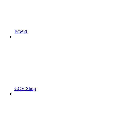
Ecwid
CCV Shop