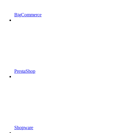
BigCommerce
PrestaShop
Shopware