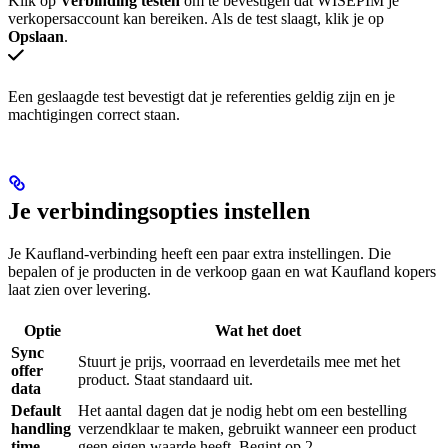
Klik op
Verbinding testen
om te bevestigen dat WISEPIM je
verkopersaccount kan bereiken. Als de test slaagt, klik je op
Opslaan
.
Een geslaagde test bevestigt dat je referenties geldig zijn en je
machtigingen correct staan.
Je verbindingsopties instellen
Je Kaufland-verbinding heeft een paar extra instellingen. Die
bepalen of je producten in de verkoop gaan en wat Kaufland kopers
laat zien over levering.
Optie
Wat het doet
Sync
Stuurt je prijs, voorraad en leverdetails mee met het
offer
product. Staat standaard uit.
data
Default
Het aantal dagen dat je nodig hebt om een bestelling
handling
verzendklaar te maken, gebruikt wanneer een product
time
geen eigen waarde heeft. Begint op 2.