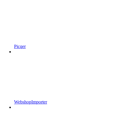
Picqer
WebshopImporter