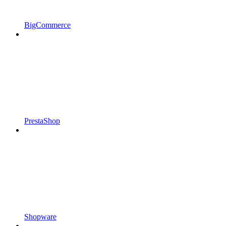
BigCommerce
PrestaShop
Shopware